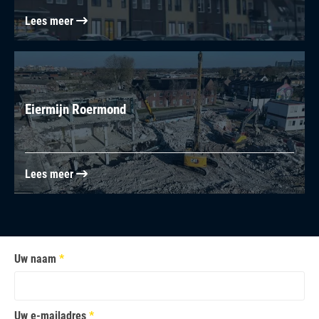
Categorie:
Totaalsloop
Lees meer
Locatie:
Nederweert
Eiermijn Roermond
Categorie:
TOTAALSLOOP
Lees meer
Locatie:
Roermond
Uw naam
*
Uw e-mailadres
*