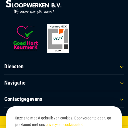
Diensten
Navigatie
Contactgegevens
Hebben we uw interesse gewekt?
Onze site maakt gebruik van cookies. Door verder te gaan, ga
Copyright © 2026 Spierings Sloopwerken BV
Neem contact met ons op.
je akkoord met ons
privacy- en cookiebeleid
.