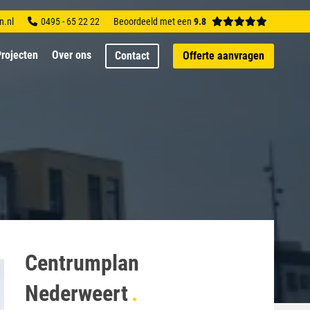
n.nl
0495 - 65 22 22
Beoordeeld met een
9.8
rojecten
Over ons
Contact
Offerte aanvragen
Centrumplan
Nederweert